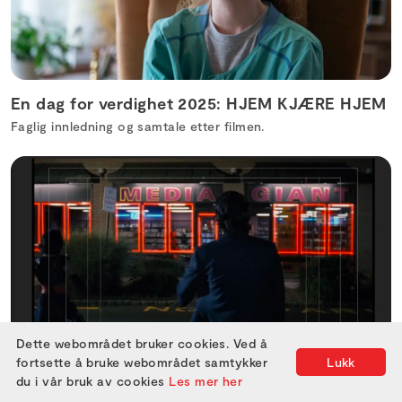
En dag for verdighet 2025: HJEM KJÆRE HJEM
Faglig innledning og samtale etter filmen.
Dette webområdet bruker cookies. Ved å
fortsette å bruke webområdet samtykker
Lukk
Marked for film på fysisk format
du i vår bruk av cookies
Les mer her
I forbindelse med VIDEOHEAVEN blir det filmmarked på Legal.